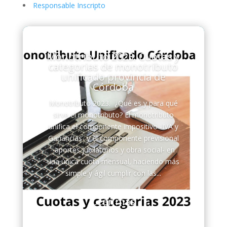
Responsable Inscripto
Monotributo 2023. Cuotas y
categorias de monotributo
unificado provincia de
Córdoba
Monotributo 2023. ¿Qué es y para qué
sirve el monotributo? El monotributo
unifica el componente impositivo -IVA y
Ganancias- y el componente previsional
-aportes jubilatorios y obra social- en
una única cuota mensual, haciendo más
simple y ágil cumplir con las...
Leer más