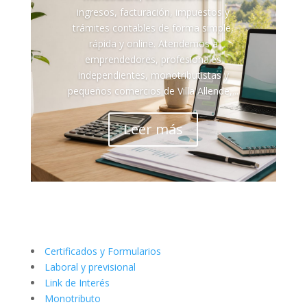
ingresos, facturación, impuestos y
trámites contables de forma simple,
rápida y online. Atendemos a
emprendedores, profesionales
independientes, monotributistas y
pequeños comercios de Villa Allende,...
Leer más
Certificados y Formularios
Laboral y previsional
Link de Interés
Monotributo