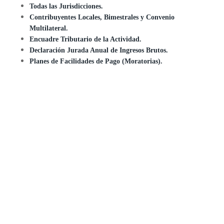
Todas las Jurisdicciones.
Contribuyentes Locales, Bimestrales y Convenio
Multilateral.
Encuadre Tributario de la Actividad.
Declaración Jurada Anual de Ingresos Brutos.
Planes de Facilidades de Pago (Moratorias).
Dejanos tu contacto o escribinos por
Whatsapp.
Nombre Completo
*
Email
*
Servicio
*