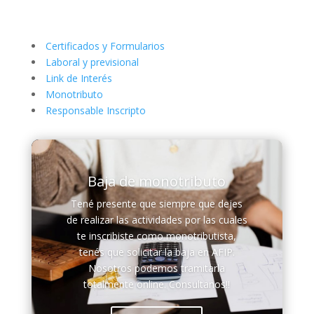
Certificados y Formularios
Laboral y previsional
Link de Interés
Monotributo
Responsable Inscripto
Baja de monotributo
Tené presente que siempre que dejes
de realizar las actividades por las cuales
te inscribiste como monotributista,
tenés que solicitar la baja en AFIP.
Nosotros podemos tramitarla
totalmente online. Consultanos!!