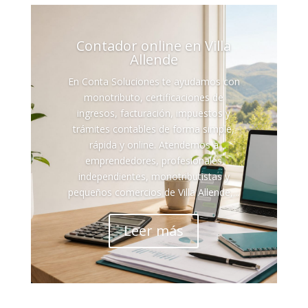
Contador online en Villa
Allende
En Conta Soluciones te ayudamos con
monotributo, certificaciones de
ingresos, facturación, impuestos y
trámites contables de forma simple,
rápida y online. Atendemos a
emprendedores, profesionales
independientes, monotributistas y
pequeños comercios de Villa Allende,...
Leer más