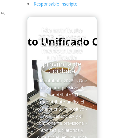
Responsable Inscripto
na,
Monotributo
2023. Cuotas y
categorias de
monotributo
unificado
provincia de
Córdoba
Monotributo 2023. ¿Qué
es y para qué sirve el
monotributo? El
monotributo unifica el
componente impositivo -
IVA y Ganancias- y el
componente previsional -
aportes jubilatorios y
obra social- en una única