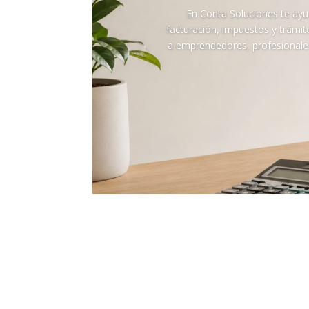
En Conta Soluciones te ayu
facturación, impuestos y trámit
a emprendedores, profesionale