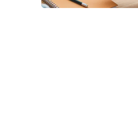
Dejanos tu contacto o escribinos por What
Nombre Completo
*
Email
*
Servicio
*
Cómo
podemos
ayudarte?