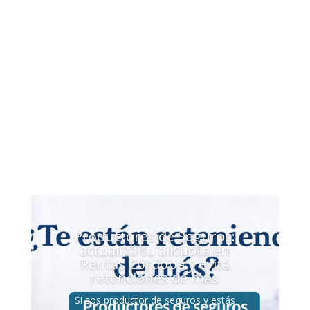
Cómo
podemos
ayudarte?
Productores de Seguros:
actualizá tu alícuota en
Rentas Córdoba y evitá
retenciones de más
Si sos productor de seguros y estás