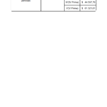
Dejanos tu contacto o escribinos por
Whatsapp.
Nombre Completo
*
Email
*
Servicio
*