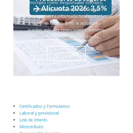
inscripto como Responsable Inscripto,
es clave que las compañías tengan
correctamente informada tu alícuota de
Ingresos Brutos. Si no la actualizan,
pueden aplicarte retenciones superiores
a las que corresponden, afectando...
Leer más
Certificados y Formularios
Laboral y previsional
Link de Interés
Monotributo